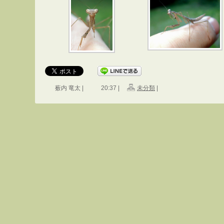
薮内 竜太 |
20:37 |
未分類
|