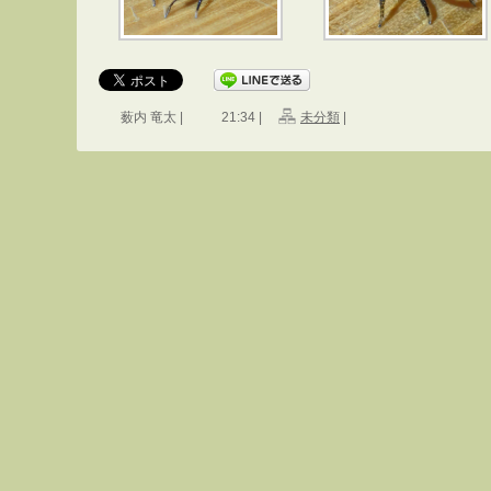
薮内 竜太 |
21:34 |
未分類
|