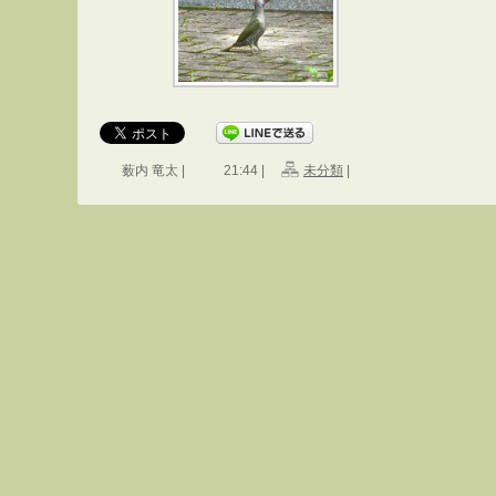
薮内 竜太 |
21:44 |
未分類
|