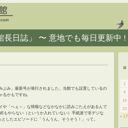
長日誌」 〜 意地でも毎日更新中 !
日
2
みぶみ」最新号が発行されました。当館でも設置しているの
9
ゃるかもですね。
16
イや「へぇ～」な情報などなかなかに読みごたえがあるんで
23
INEもやらない（というか入れていない）手紙派で非デジな
« 1
ょっとしたエピソードに「うんうん、そうそう！」って。