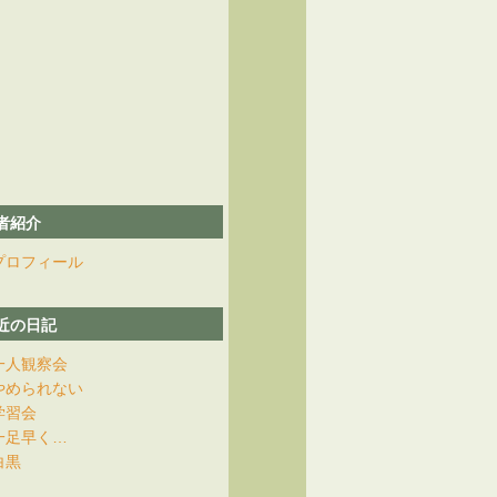
者紹介
プロフィール
近の日記
一人観察会
やめられない
学習会
一足早く…
白黒