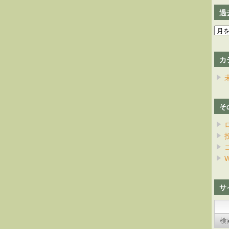
過
過
去
の
カ
日
記
そ
W
サ
検
索: