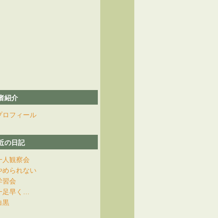
者紹介
プロフィール
近の日記
一人観察会
やめられない
学習会
一足早く…
白黒