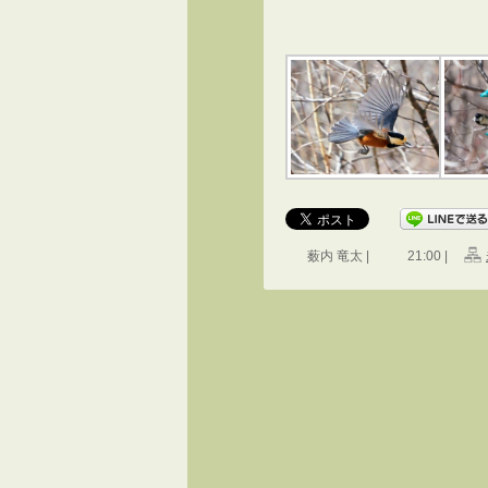
薮内 竜太 |
21:00 |