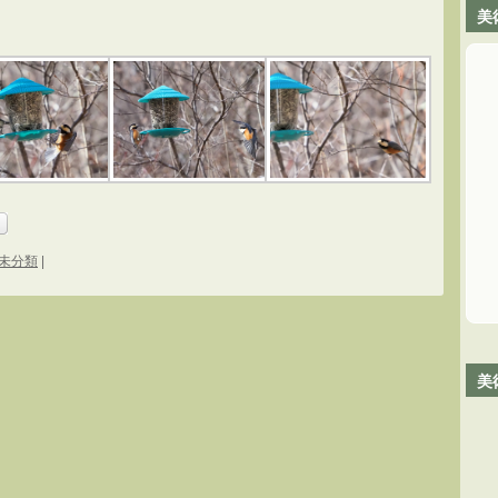
美
未分類
|
美