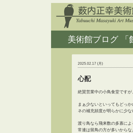
美術館ブログ 「館
2025.02.17 (月)
心配
絶賛営業中の小鳥食堂ですが
まぁ少ないといってもどっか
ネの補充頻度が明らかに少な
渡り鳥なら飛来数の多寡によ
常連は留鳥の方が多いからな