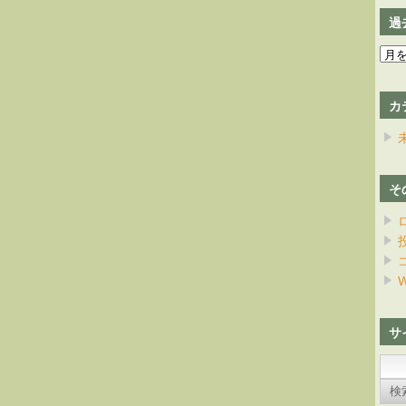
過
過
去
の
カ
日
記
そ
W
サ
検
索: