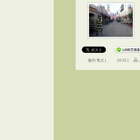
薮内 竜太 |
19:32 |