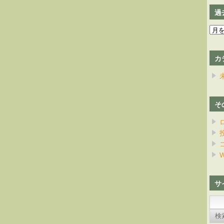
過
過
去
の
カ
日
記
そ
W
サ
検
索: