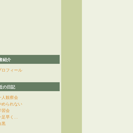
者紹介
プロフィール
近の日記
一人観察会
やめられない
学習会
一足早く…
白黒