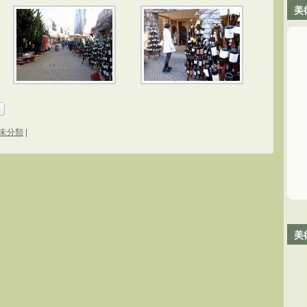
美
未分類
|
美