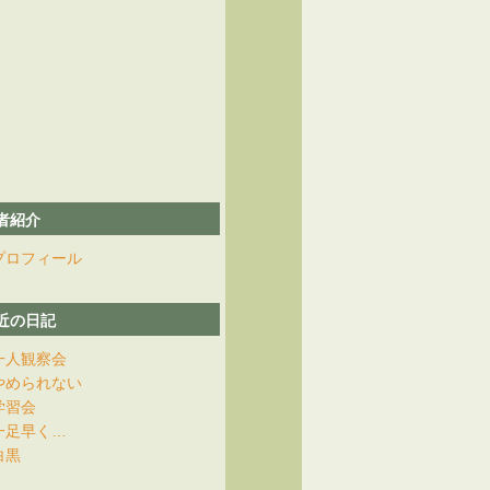
者紹介
プロフィール
近の日記
一人観察会
やめられない
学習会
一足早く…
白黒