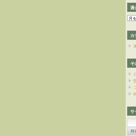
過
過
去
の
カ
日
記
そ
W
サ
検
索: