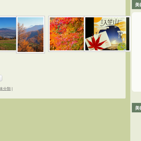
美
未分類
|
美