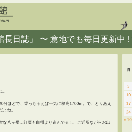
長日誌」 〜 意地でも毎日更新中 !
日
3
に。
10
0分ほどで、乗っちゃえば一気に標高1700m。で、とりあえ
17
だよね。
24
« 1
大な八ヶ岳…紅葉も白州より進んでるし、ご近所ながらお出