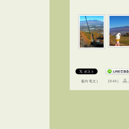
薮内 竜太 |
19:44 |