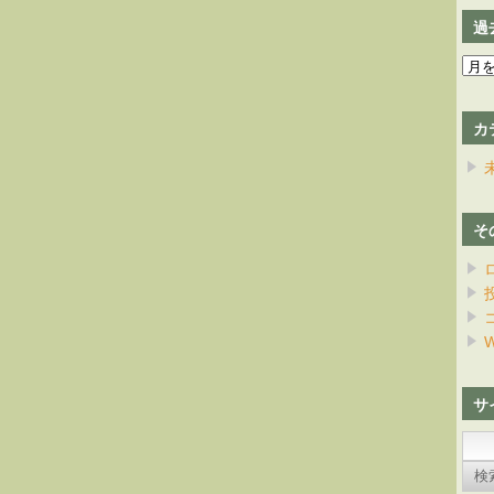
過
過
去
の
カ
日
記
そ
W
サ
検
索: