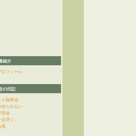
者紹介
プロフィール
近の日記
一人観察会
やめられない
学習会
一足早く…
白黒