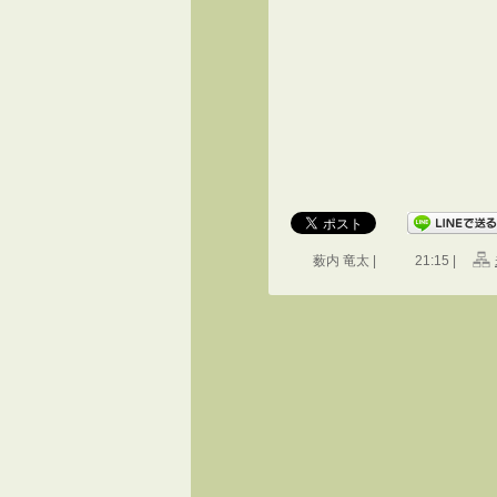
薮内 竜太 |
21:15 |