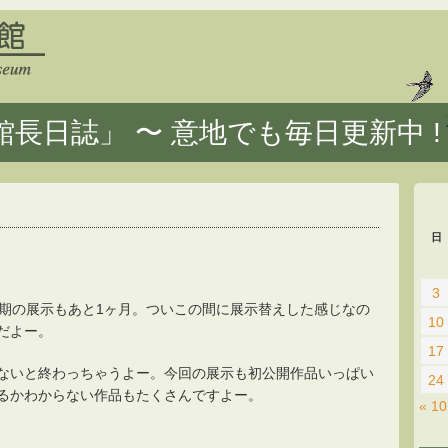
長日誌」 〜 意地でも毎日更新中 !
日
3
今期の展示もあと1ヶ月。ついこの間に展示替えした感じなの
10
だよー。
17
ないと終わっちゃうよー。今回の展示も初公開作品いっぱい
24
るかわからない作品もたくさんですよー。
« 1