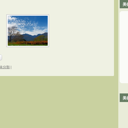
美
未分類
|
美