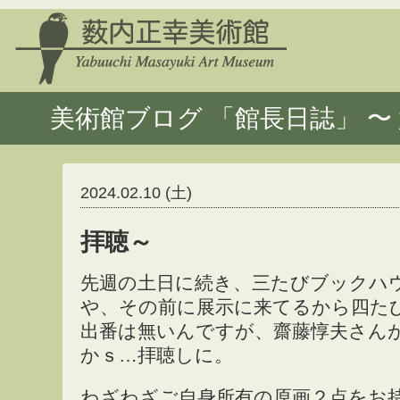
美術館ブログ 「館長日誌」 〜 
2024.02.10 (土)
拝聴～
先週の土日に続き、三たびブックハ
や、その前に展示に来てるから四たび
出番は無いんですが、齋藤惇夫さん
かｓ…拝聴しに。
わざわざご自身所有の原画２点をお