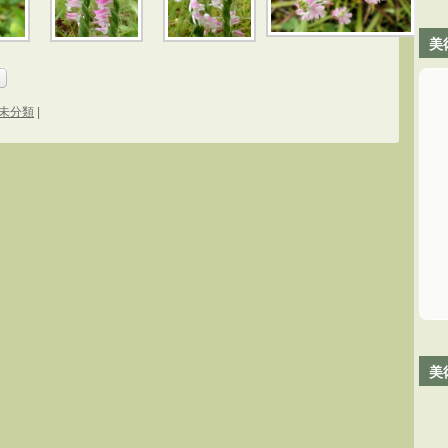
美
未分類
|
美