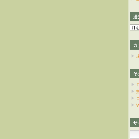
過
過
去
の
カ
日
記
そ
W
サ
検