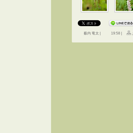
薮内 竜太 |
19:58 |