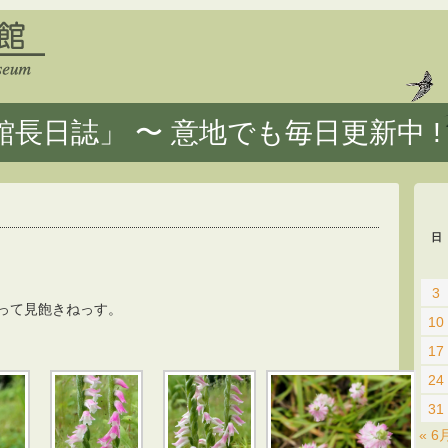
長日誌」 〜 意地でも毎日更新中 !
日
3
って見飽きねっす。
10
17
24
31
« 6