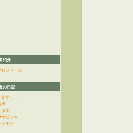
者紹介
プロフィール
近の日記
一足早く…
白黒
ヒタ木
ボサビタキ
チクチク