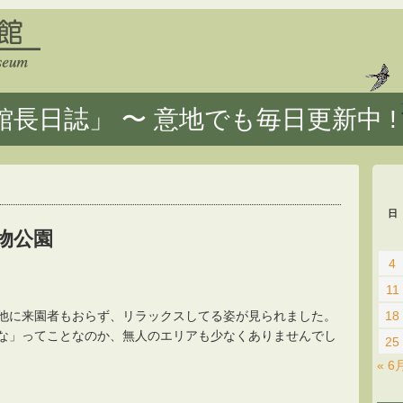
長日誌」 〜 意地でも毎日更新中 !
日
物公園
4
11
他に来園者もおらず、リラックスしてる姿が見られました。
18
な」ってことなのか、無人のエリアも少なくありませんでし
25
« 6