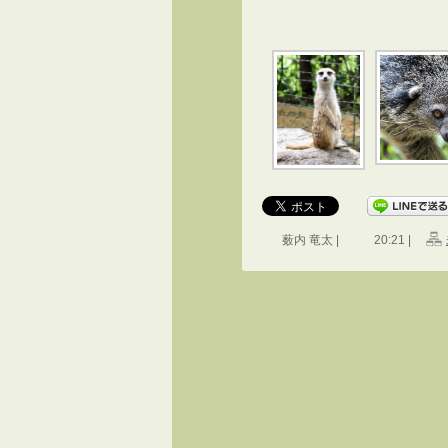
薮内 竜太 |
20:21 |