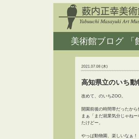
美術館ブログ 「館
2021.07.08 (木)
高知県立のいち動
改めて、のいちZOO。
開園前後の時間帯だったから
まぁ「まだ就業気分じゃねー
たけどー。
やっぱ動物園、楽しいなぁ！