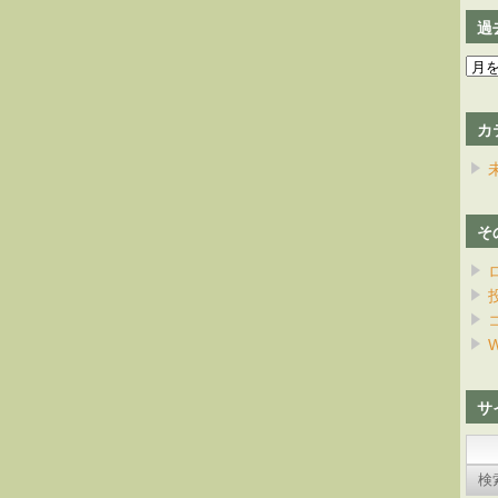
過
過
去
の
カ
日
記
そ
W
サ
検
索: