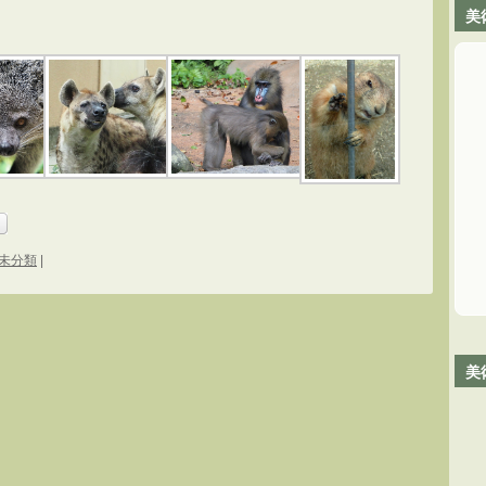
美
未分類
|
美