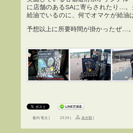
に店舗のあるSAに寄らされたり…。
給油でいるのに、何でオマケが給油
予想以上に所要時間が掛かったぜ…
薮内 竜太 |
23:24 |
未分類
|