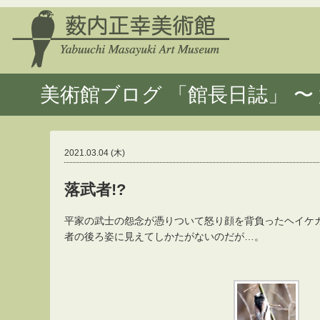
美術館ブログ 「館長日誌」 〜 
2021.03.04 (木)
落武者!?
平家の武士の怨念が憑りついて怒り顔を背負ったヘイケ
者の後ろ姿に見えてしかたがないのだが…。