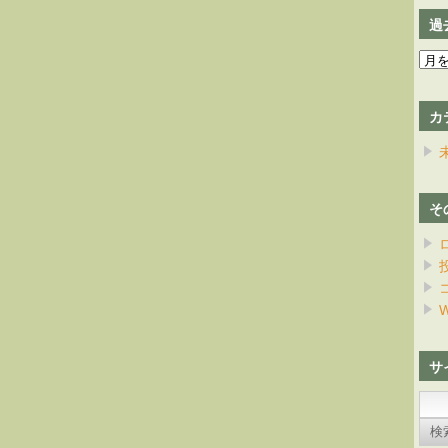
過
過
去
の
カ
日
記
そ
W
サ
検
索: