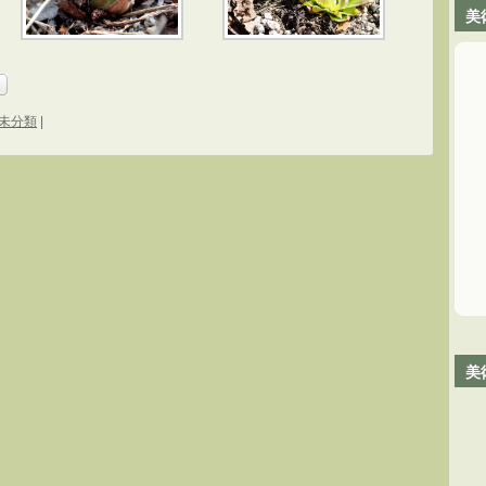
美
未分類
|
美