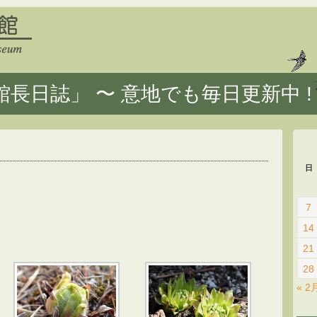
長日誌」 〜 意地でも毎日更新中 !
日
7
14
21
28
« 2