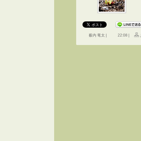
薮内 竜太 |
22:08 |