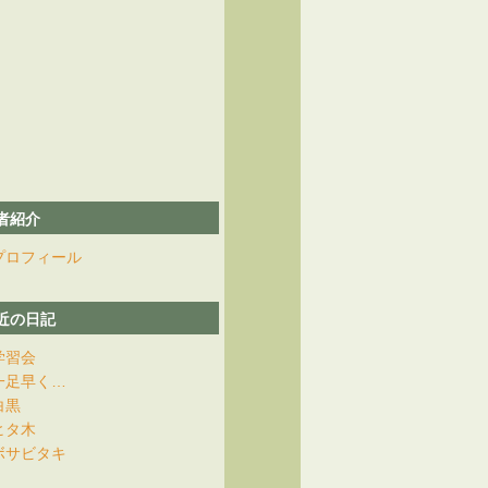
者紹介
プロフィール
近の日記
学習会
一足早く…
白黒
ヒタ木
ボサビタキ