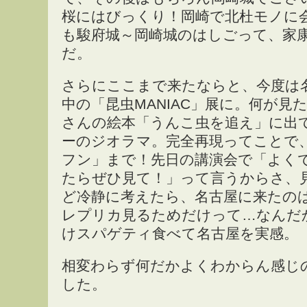
桜にはびっくり！岡崎で北杜モノに
も駿府城～岡崎城のはしごって、家
だ。
さらにここまで来たならと、今度は
中の「昆虫MANIAC」展に。何が見
さんの絵本「うんこ虫を追え」に出
ーのジオラマ。完全再現ってことで
フン」まで！先日の講演会で「よく
たらぜひ見て！」って言うからさ、
ど冷静に考えたら、名古屋に来たの
レプリカ見るためだけって…なんだ
けスパゲティ食べて名古屋を実感。
相変わらず何だかよくわからん感じ
した。