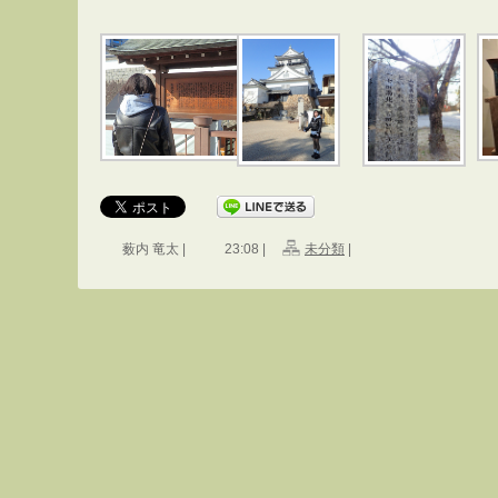
薮内 竜太 |
23:08 |
未分類
|