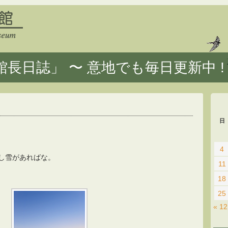
長日誌」 〜 意地でも毎日更新中 !
日
4
し雪があればな。
11
18
25
« 1