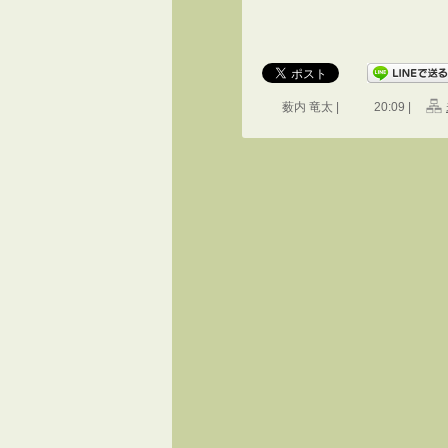
薮内 竜太 |
20:09 |