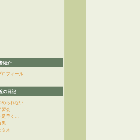
者紹介
プロフィール
近の日記
やめられない
学習会
一足早く…
白黒
ヒタ木