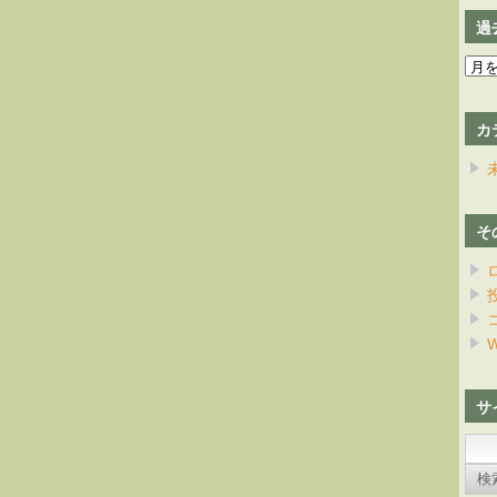
過
過
去
の
カ
日
記
そ
W
サ
検
索: