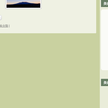
美
未分類
|
美