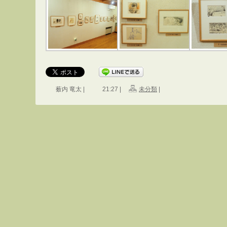
薮内 竜太 |
21:27 |
未分類
|