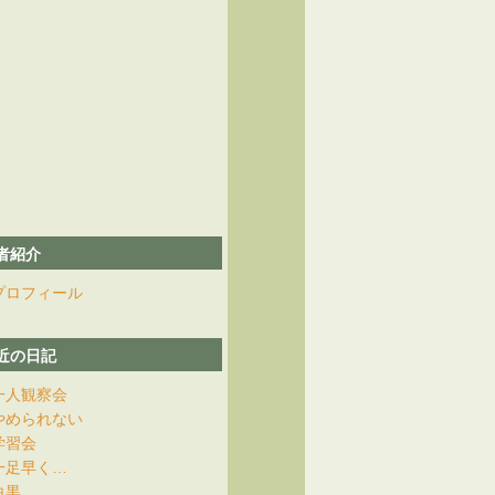
者紹介
プロフィール
近の日記
一人観察会
やめられない
学習会
一足早く…
白黒