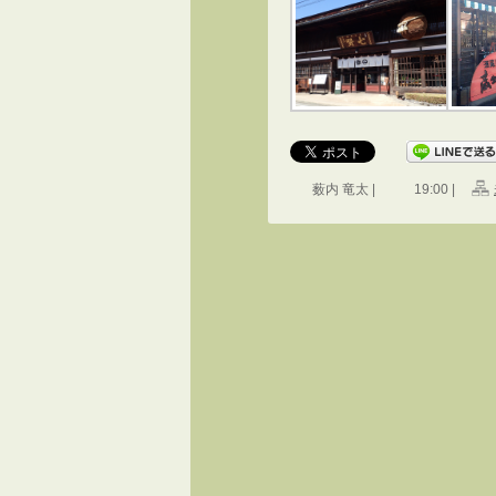
薮内 竜太 |
19:00 |