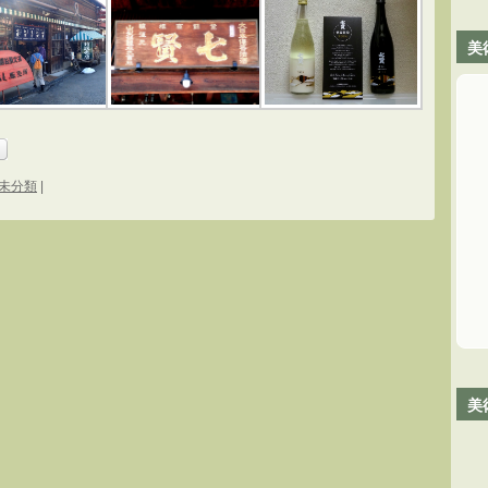
美
未分類
|
美