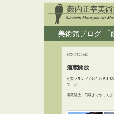
美術館ブログ 「館
2024.03.15 (金)
酒蔵開放
七賢ブランドで知られる山梨
て、と♪
酒蔵開放、日曜までやってま