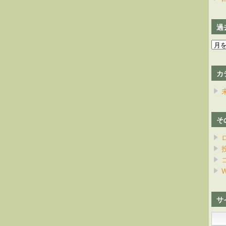
過
過
去
の
カ
日
記
そ
W
サ
検