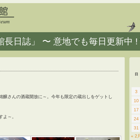
長日誌」 〜 意地でも毎日更新中 !
日
3
銘醸さんの酒蔵開放に～。今年も限定の蔵出しをゲットし
10
17
すよ～。
24
31
« 2