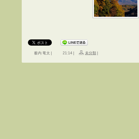
薮内 竜太 |
21:14 |
未分類
|