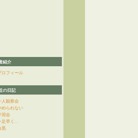
者紹介
プロフィール
近の日記
一人観察会
やめられない
学習会
一足早く…
白黒