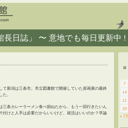
長日誌」 〜 意地でも毎日更新中 !
日
7
して新潟は三条市。市立図書館で開催していた原画展の最終
14
した。
21
は三条カレーラーメン食べ損ねたから、もう一回行きたいん
28
片付けと人手は必要だからいいけど、就活はいいのか？卒論
« 7