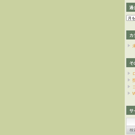
過
過
去
の
カ
日
記
そ
W
サ
検
索: