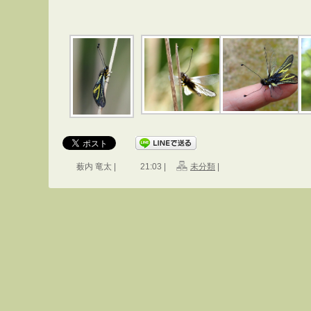
薮内 竜太 |
21:03 |
未分類
|