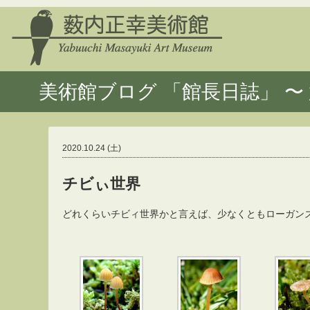
美術館ブログ 「館長日誌」 〜 
2020.10.24 (土)
チビぃ世界
どれくらいチビィ世界かと言えば、少なくともローガン