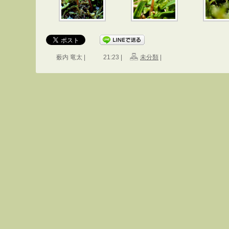
薮内 竜太 |
21:23 |
未分類
|