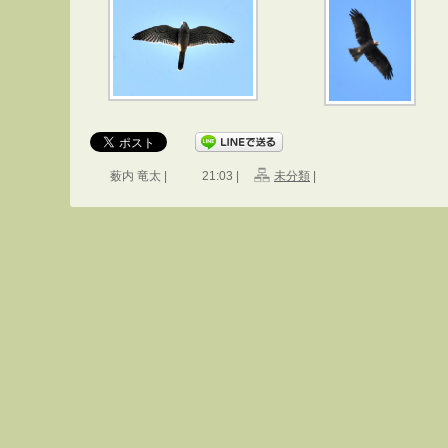
薮内 竜太 |
21:03 |
未分類
|