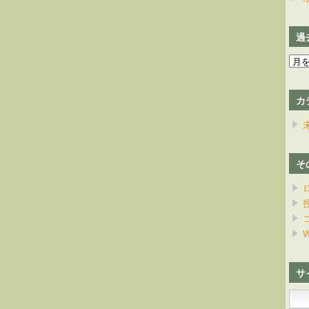
過
過
去
の
カ
日
記
そ
W
サ
検