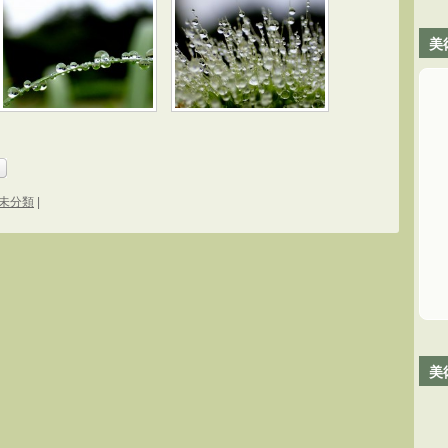
美
未分類
|
美