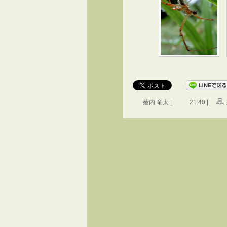
薮内 竜太 |
21:40 |