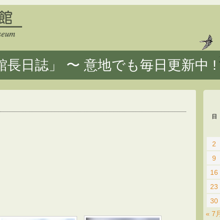
長日誌」 〜 意地でも毎日更新中 !
日
2
9
16
23
30
« 7