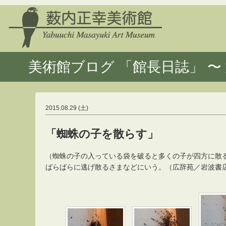
美術館ブログ 「館長日誌」 〜 
2015.08.29 (土)
「蜘蛛の子を散らす」
（蜘蛛の子の入っている袋を破ると多くの子が四方に散
ばらばらに逃げ散るさまなどにいう。（広辞苑／岩波書