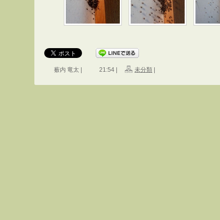
薮内 竜太 |
21:54 |
未分類
|