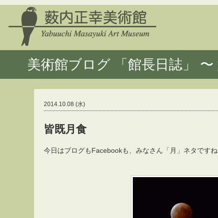
美術館ブログ 「館長日誌」 〜 
2014.10.08 (水)
皆既月食
今日はブログもFacebookも、みなさん「月」ネタです