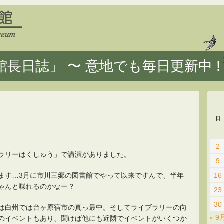
長日誌」 〜 意地でも毎日更新中 !
日
2
ラリーはくしゅう」で講演がありました。
9
ます…3月に市川三郷の図書館でやって以来ですんで、半年
16
ゃんと喋れるのかなー？
23
30
は白州では台ヶ原宿市の真っ最中。そしてライブラリーの向
« 9
のイベントもあり、聞けば他にも近隣でイベントがいくつか