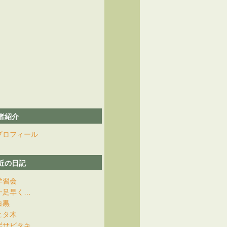
者紹介
プロフィール
近の日記
学習会
一足早く…
白黒
ヒタ木
ボサビタキ