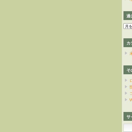
過
過
去
の
カ
日
記
そ
W
サ
検