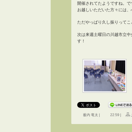
開催されてたようですね。で
お越しいただいた方々には、
ただやっぱり久し振りってこ
次は来週土曜日の川越市立中
す！
薮内 竜太 |
22:59 |