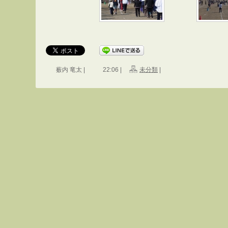
薮内 竜太 |
22:06 |
未分類
|