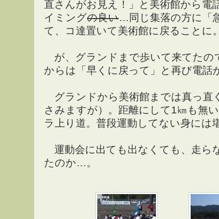
直さんがお見え！」と美術館から電
イミング
の良い
…同じ集落の方に「
て、コ達置いて美術館に戻ることに
が、グランドまで歩いて来てたの
からは「早くに戻って」と再び電話が
グランドから美術館までは真っ直
さみますが）。距離にして1㎞も無
ラ上り道。普段運動してない身には
運動会に出ても出なくても、走ら
たのか…。