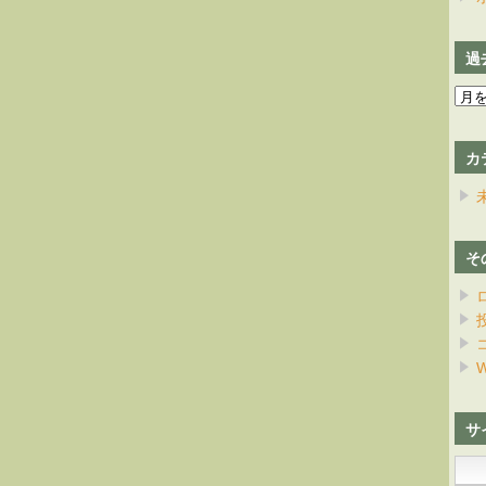
過
過
去
の
カ
日
記
そ
W
サ
検