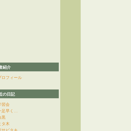
者紹介
プロフィール
近の日記
学習会
一足早く…
白黒
ヒタ木
ボサビタキ