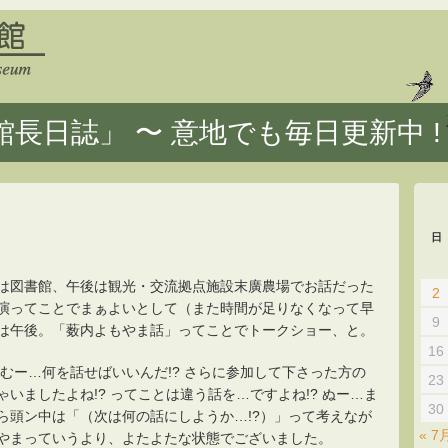
長日誌」 〜 意地でも毎日更新中 !
日
は図書館、午後は観光・交流拠点施設末廣農場でお話だった
2
演ってことでまぁよいとして（また時間が足りなくなって早
9
は午後。「薮内よもやま話」ってことでトークショー、と。
16
? むー…何を話せばいいんだ!? さらに参加して下さった方の
23
いましたよね!? ってことは違う話を…ですよね!? ぬー…ま
30
ら頭ン中は「（次は何の話にしようか…!?）」って考えなが
« 7
やまっていうより、よたよたな状態でございました。