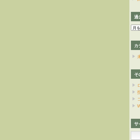
過
過
去
の
カ
日
記
そ
W
サ
検