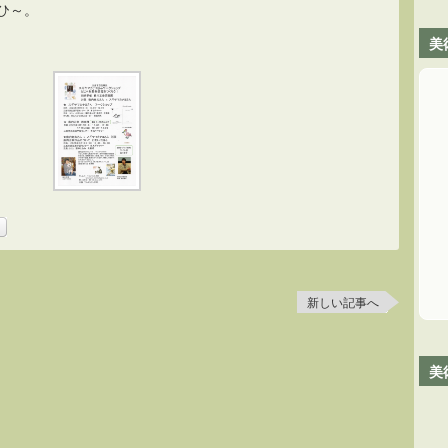
ひ～。
美
新しい記事へ
。
美