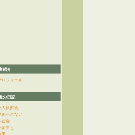
者紹介
プロフィール
近の日記
一人観察会
やめられない
学習会
一足早く…
白黒