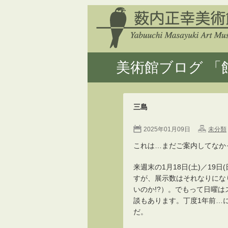
美術館ブログ 「館
三島
2025年01月09日
未分類
これは…まだご案内してなか
来週末の1月18日(土)／1
すが、展示数はそれなりにな
いのか!?）。でもって日曜
談もあります。丁度1年前…
だ。