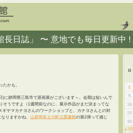
長日誌」 〜 意地でも毎日更新中 !
日
ったかも。
2
9
9日(日)に静岡県三島市で原画展がございます～。会期は短いんで
りそうですよ（1週間前なのに、展示作品がまだ決まってな
16
はスギヤマカナヨさんのワークショップと、カナヨさんとの対
23
になりますかね、
山梨県富士川町立図書館
の第2弾って感じ
30
« 7