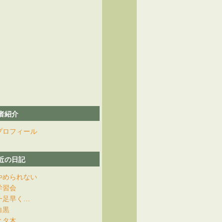
者紹介
プロフィール
近の日記
やめられない
学習会
一足早く…
白黒
ヒタ木