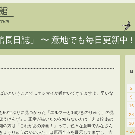
長日誌」 〜 意地でも毎日更新中 !
日
2
っぱいということで…オシマイが近付いてきてますよ。早いな
9
16
も60年ぶりに見つかった「エルマーと16ぴきのりゅう」の見
23
ぼうけんず」。正幸が描いたのを知らない方は「えぇ!? あの
30
知の方は「これがあの原画！」って、色々な意味でみなさん
« 1
きょうりゅうのかいかた」は原画全点を展示してますし、吉