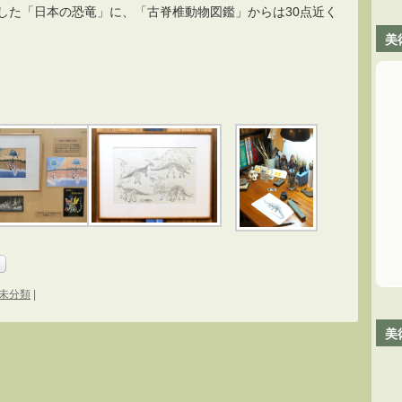
した「日本の恐竜」に、「古脊椎動物図鑑」からは30点近く
美
！
未分類
|
美