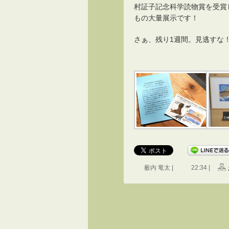
村証子記念科学読物賞を受賞
もの大量展示です！
さぁ、残り1週間。見逃すな
薮内 竜太 |
22:34 |