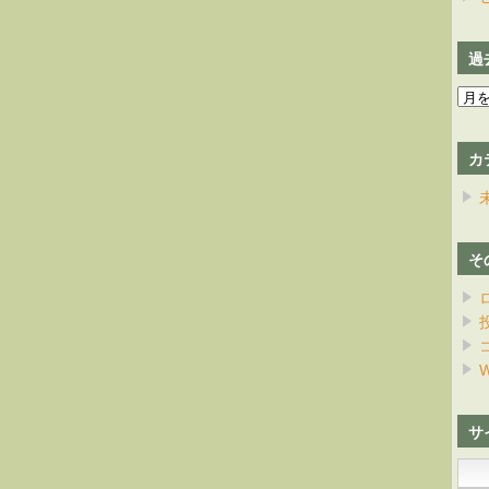
過
過
去
の
カ
日
記
そ
W
サ
検