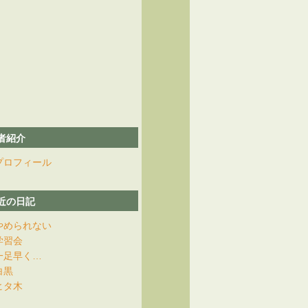
者紹介
プロフィール
近の日記
やめられない
学習会
一足早く…
白黒
ヒタ木