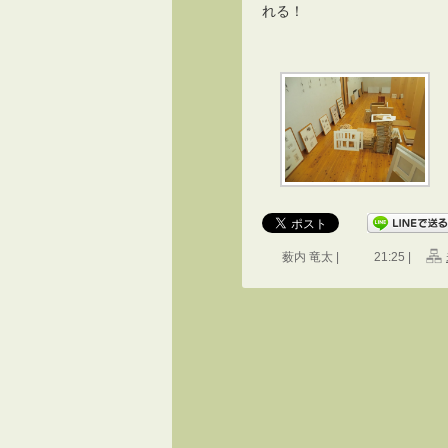
れる！
薮内 竜太 |
21:25 |