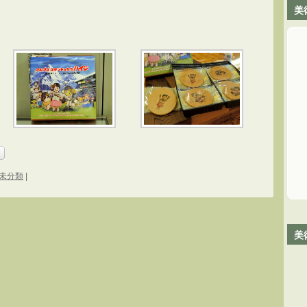
美
未分類
|
美