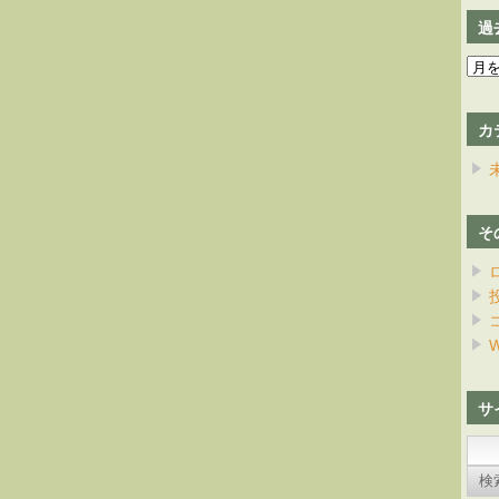
過
過
去
の
カ
日
記
そ
W
サ
検
索: