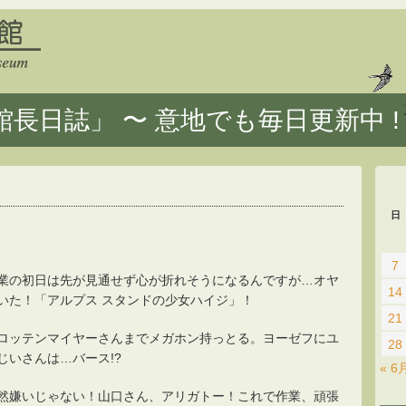
長日誌」 〜 意地でも毎日更新中 !
日
7
業の初日は先が見通せず心が折れそうになるんですが…オヤ
14
いた！「アルプス スタンドの少女ハイジ」！
21
ロッテンマイヤーさんまでメガホン持っとる。ヨーゼフにユ
28
じいさんは…バース!?
« 6
然嫌いじゃない！山口さん、アリガトー！これで作業、頑張