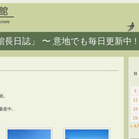
長日誌」 〜 意地でも毎日更新中 !
日
5
徊。
12
量産中。
19
26
« 4