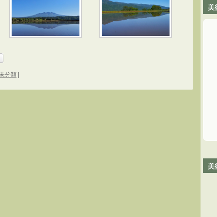
美
未分類
|
美