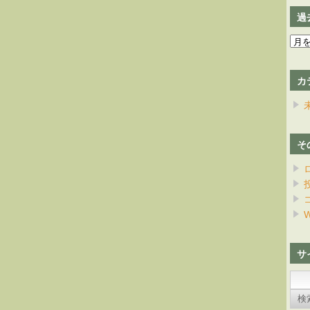
過
過
去
の
カ
日
記
そ
W
サ
検
索: