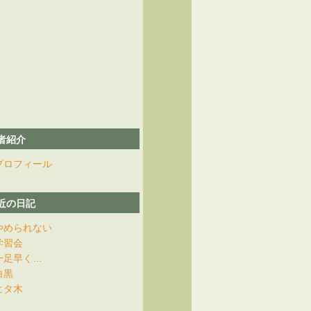
者紹介
プロフィール
近の日記
やめられない
学習会
一足早く…
白黒
ヒタ木