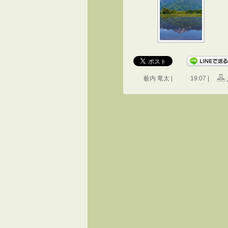
薮内 竜太 |
19:07 |