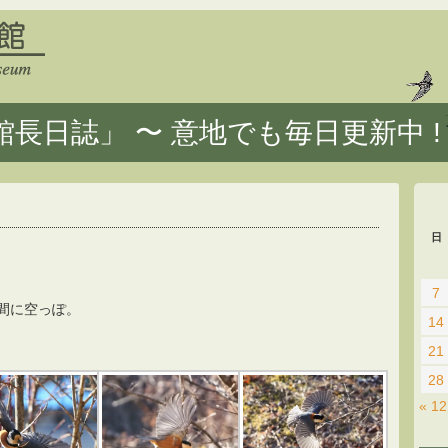
長日誌」 〜 意地でも毎日更新中 !
日
7
間に空っぽ。
14
21
28
« 1