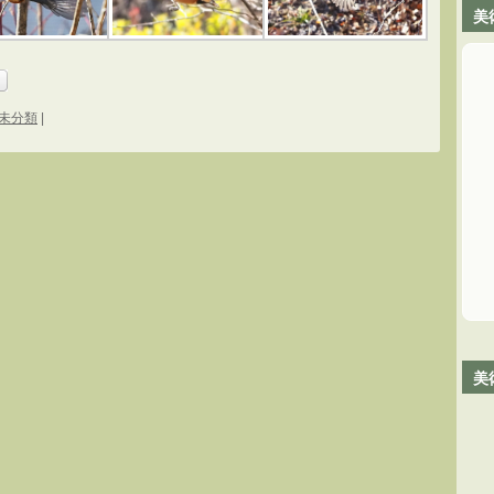
美
未分類
|
美