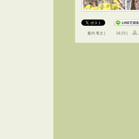
薮内 竜太 |
18:23 |