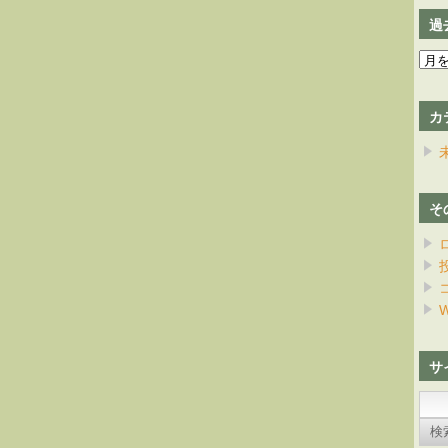
過
過
去
の
カ
日
記
そ
W
サ
検
索: