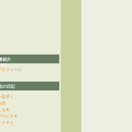
者紹介
プロフィール
近の日記
一足早く…
白黒
ヒタ木
ボサビタキ
チクチク