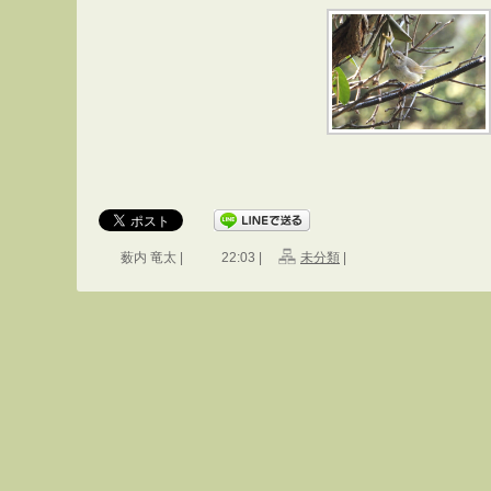
薮内 竜太 |
22:03 |
未分類
|