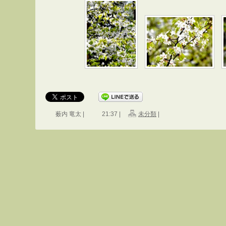
薮内 竜太 |
21:37 |
未分類
|