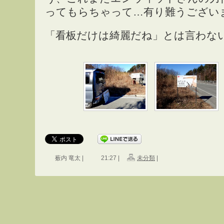
ってもらちゃって…有り難うござい
「看板だけは綺麗だね」とは言わな
薮内 竜太 |
21:27 |
未分類
|