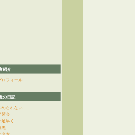
者紹介
プロフィール
近の日記
やめられない
学習会
一足早く…
白黒
ヒタ木