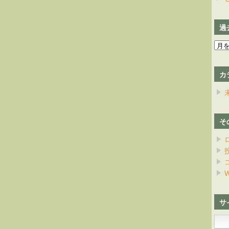
過
過
去
の
カ
日
記
そ
W
サ
検