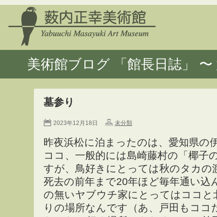
美術館ブログ 「館長日誌」 〜 
墓参り
2023年12月18日
未分類
昨夜浜松に泊まったのは、愛知県の
ココ、一般的には島崎藤村の「椰子
すが、鳥好きにとっては秋のタカの
死去の前年まで20年ほど毎年通い込
の無いヤブウチ家にとってはココと
りの場所なんです（あ、戸田もココ