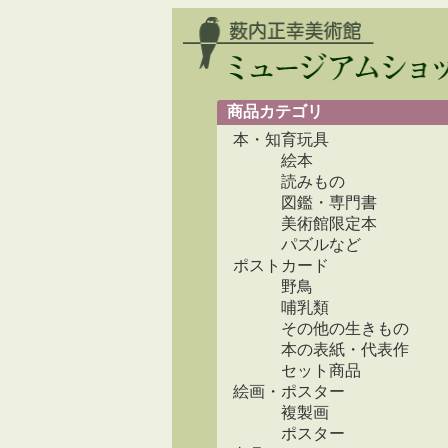
商品カテゴリ
本・知育玩具
絵本
読みもの
図鑑・専門書
美術館限定本
パズルなど
ポストカード
野鳥
哺乳類
その他の生きもの
本の表紙・代表作
セット商品
絵画・ポスター
複製画
ポスター