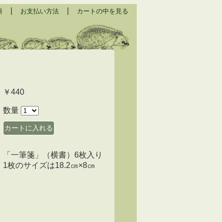
|
|
料
お支払い方法
カートの中を見る
￥440
数量
「一筆箋」（横書）6枚入り
1枚のサイズは18.2㎝×8㎝