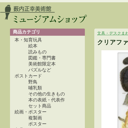
商品カテゴリ
文具・デスクま
本・知育玩具
クリアフ
絵本
読みもの
図鑑・専門書
美術館限定本
パズルなど
ポストカード
野鳥
哺乳類
その他の生きもの
本の表紙・代表作
セット商品
絵画・ポスター
複製画
ポスター