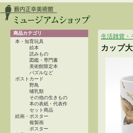
商品カテゴリ
生活雑貨・
本・知育玩具
カップ大
絵本
読みもの
図鑑・専門書
美術館限定本
パズルなど
ポストカード
野鳥
哺乳類
その他の生きもの
本の表紙・代表作
セット商品
絵画・ポスター
複製画
ポスター