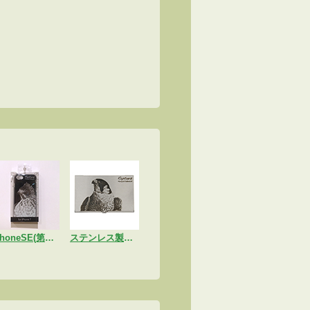
iPhoneSE(第二世代)/7/8ケース「クマタカ」
ステンレス製カードケース「ハヤブサ」