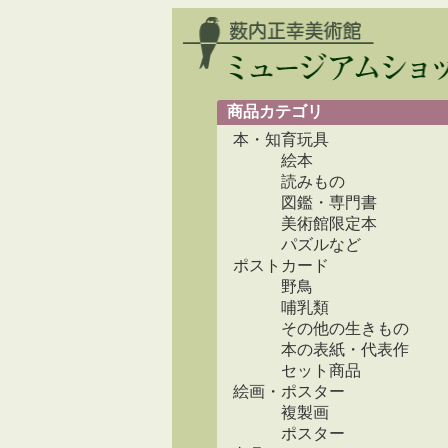
商品カテゴリ
本・知育玩具
絵本
読みもの
図鑑・専門書
美術館限定本
パズルなど
ポストカード
野鳥
哺乳類
その他の生きもの
本の表紙・代表作
セット商品
絵画・ポスター
複製画
ポスター