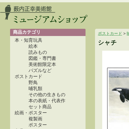
商品カテゴリ
ポストカード
>
本・知育玩具
シャチ
絵本
読みもの
図鑑・専門書
美術館限定本
パズルなど
ポストカード
野鳥
哺乳類
その他の生きもの
本の表紙・代表作
セット商品
絵画・ポスター
複製画
ポスター