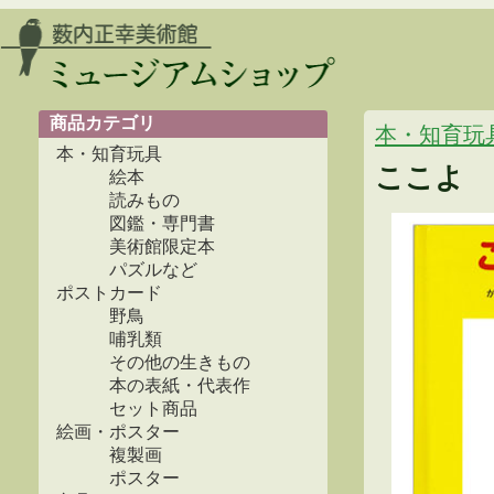
商品カテゴリ
本・知育玩
本・知育玩具
ここよ 
絵本
読みもの
図鑑・専門書
美術館限定本
パズルなど
ポストカード
野鳥
哺乳類
その他の生きもの
本の表紙・代表作
セット商品
絵画・ポスター
複製画
ポスター